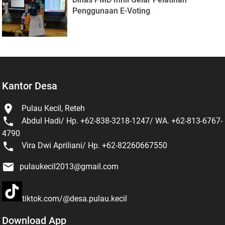
Penggunaan E-Voting
Kantor Desa

Pulau Kecil, Reteh

Abdul Hadi/ Hp. +62-838-3218-1247/ WA. +62-813-6767-
4790

Vira Dwi Apriliani/ Hp. +62-82260667550

pulaukecil2013@gmail.com
tiktok.com/@desa.pulau.kecil
Download App